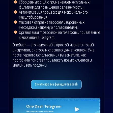
Сбор данных о ЦА с применением актуальных
фильтров для повышения релевантности;
Автоматизация процесса для максимального
масштабирования;
Массовая отправка персонализированных
месседжей напрямую пользователям;
Организация тг рассылок на телефоны, привязанные
к аккаунтам в Telegram.
OneDash — это надежный и простой маркетинговый
инструмент, с которым справится даже новичок. Уже
после первого использования вы заметите, как
программа помогает привлекать новых клиентов и
увеличивать продажи.
Узнать про все функции One Dash